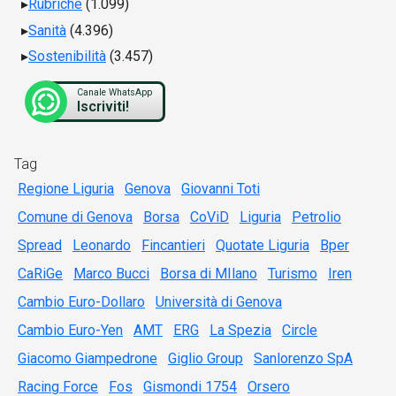
Rubriche
(1.099)
Sanità
(4.396)
Sostenibilità
(3.457)
Canale WhatsApp
Iscriviti!
Tag
Regione Liguria
Genova
Giovanni Toti
Comune di Genova
Borsa
CoViD
Liguria
Petrolio
Spread
Leonardo
Fincantieri
Quotate Liguria
Bper
CaRiGe
Marco Bucci
Borsa di MIlano
Turismo
Iren
Cambio Euro-Dollaro
Università di Genova
Cambio Euro-Yen
AMT
ERG
La Spezia
Circle
Giacomo Giampedrone
Giglio Group
Sanlorenzo SpA
Racing Force
Fos
Gismondi 1754
Orsero