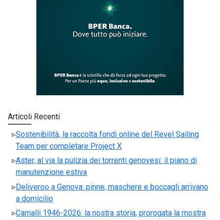
Articoli Recenti
Sostenibilità, la raccolta fondi online del Revel Sailing
Team per completare Project X
Aster, al via la pulizia dei torrenti genovesi: il piano di
manutenzione estiva
Deliveroo a Genova: pinne, maschere e boccagli arrivano
a domicilio
Camalli 1946-2026: la nostra storia, prorogata la mostra