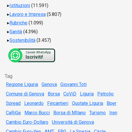
Istituzioni
(11.591)
Lavoro e Impresa
(5.807)
Rubriche
(1.099)
Sanità
(4.396)
Sostenibilità
(3.457)
Canale WhatsApp
Iscriviti!
Tag
Regione Liguria
Genova
Giovanni Toti
Comune di Genova
Borsa
CoViD
Liguria
Petrolio
Spread
Leonardo
Fincantieri
Quotate Liguria
Bper
CaRiGe
Marco Bucci
Borsa di MIlano
Turismo
Iren
Cambio Euro-Dollaro
Università di Genova
Cambio Euro-Yen
AMT
ERG
La Spezia
Circle