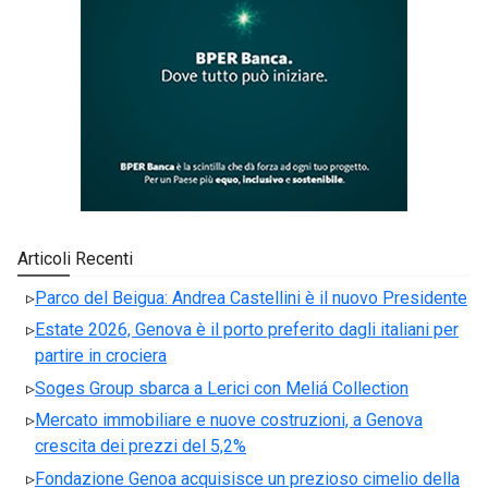
Articoli Recenti
Parco del Beigua: Andrea Castellini è il nuovo Presidente
Estate 2026, Genova è il porto preferito dagli italiani per
partire in crociera
Soges Group sbarca a Lerici con Meliá Collection
Mercato immobiliare e nuove costruzioni, a Genova
crescita dei prezzi del 5,2%
Fondazione Genoa acquisisce un prezioso cimelio della