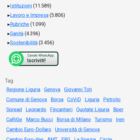
Istituzioni
(11.589)
Lavoro e Impresa
(5.806)
Rubriche
(1.099)
Sanità
(4.396)
Sostenibilità
(3.456)
Canale WhatsApp
Iscriviti!
Tag
Regione Liguria
Genova
Giovanni Toti
Comune di Genova
Borsa
CoViD
Liguria
Petrolio
Spread
Leonardo
Fincantieri
Quotate Liguria
Bper
CaRiGe
Marco Bucci
Borsa di MIlano
Turismo
Iren
Cambio Euro-Dollaro
Università di Genova
Cambio Euro-Yen
AMT
ERG
La Spezia
Circle