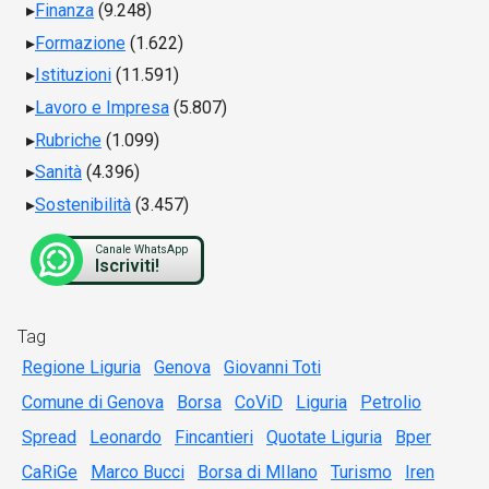
Finanza
(9.248)
Formazione
(1.622)
Istituzioni
(11.591)
Lavoro e Impresa
(5.807)
Rubriche
(1.099)
Sanità
(4.396)
Sostenibilità
(3.457)
Canale WhatsApp
Iscriviti!
Tag
Regione Liguria
Genova
Giovanni Toti
Comune di Genova
Borsa
CoViD
Liguria
Petrolio
Spread
Leonardo
Fincantieri
Quotate Liguria
Bper
CaRiGe
Marco Bucci
Borsa di MIlano
Turismo
Iren