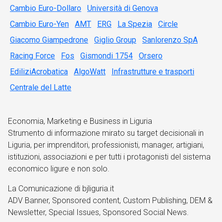
Cambio Euro-Dollaro
Università di Genova
Cambio Euro-Yen
AMT
ERG
La Spezia
Circle
Giacomo Giampedrone
Giglio Group
Sanlorenzo SpA
Racing Force
Fos
Gismondi 1754
Orsero
EdiliziAcrobatica
AlgoWatt
Infrastrutture e trasporti
Centrale del Latte
Economia, Marketing e Business in Liguria
Strumento di informazione mirato su target decisionali in
Liguria, per imprenditori, professionisti, manager, artigiani,
istituzioni, associazioni e per tutti i protagonisti del sistema
economico ligure e non solo.
La Comunicazione di bjliguria.it
ADV Banner, Sponsored content, Custom Publishing, DEM &
Newsletter, Special Issues, Sponsored Social News.