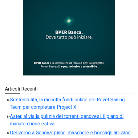
Articoli Recenti
Sostenibilità, la raccolta fondi online del Revel Sailing
Team per completare Project X
Aster, al via la pulizia dei torrenti genovesi: il piano di
manutenzione estiva
Deliveroo a Genova: pinne, maschere e boccagli arrivano