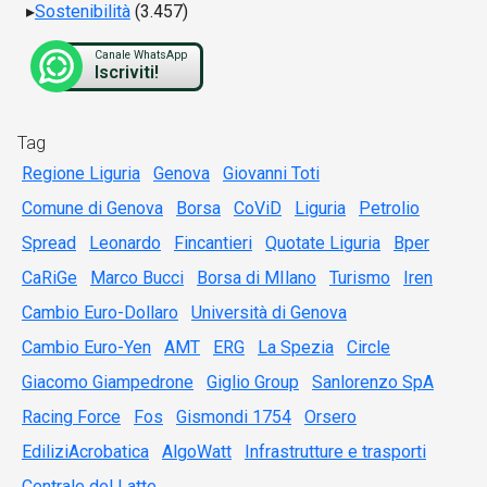
Sostenibilità
(3.457)
Canale WhatsApp
Iscriviti!
Tag
Regione Liguria
Genova
Giovanni Toti
Comune di Genova
Borsa
CoViD
Liguria
Petrolio
Spread
Leonardo
Fincantieri
Quotate Liguria
Bper
CaRiGe
Marco Bucci
Borsa di MIlano
Turismo
Iren
Cambio Euro-Dollaro
Università di Genova
Cambio Euro-Yen
AMT
ERG
La Spezia
Circle
Giacomo Giampedrone
Giglio Group
Sanlorenzo SpA
Racing Force
Fos
Gismondi 1754
Orsero
EdiliziAcrobatica
AlgoWatt
Infrastrutture e trasporti
Centrale del Latte