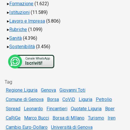
Formazione
(1.622)
Istituzioni
(11.589)
Lavoro e Impresa
(5.806)
Rubriche
(1.099)
Sanità
(4.396)
Sostenibilità
(3.456)
Canale WhatsApp
Iscriviti!
Tag
Regione Liguria
Genova
Giovanni Toti
Comune di Genova
Borsa
CoViD
Liguria
Petrolio
Spread
Leonardo
Fincantieri
Quotate Liguria
Bper
CaRiGe
Marco Bucci
Borsa di MIlano
Turismo
Iren
Cambio Euro-Dollaro
Università di Genova