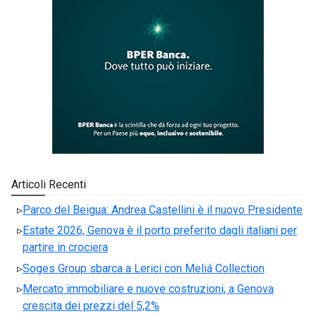
Articoli Recenti
Parco del Beigua: Andrea Castellini è il nuovo Presidente
Estate 2026, Genova è il porto preferito dagli italiani per
partire in crociera
Soges Group sbarca a Lerici con Meliá Collection
Mercato immobiliare e nuove costruzioni, a Genova
crescita dei prezzi del 5,2%