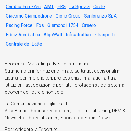
Cambio Euro-Yen
AMT
ERG
La Spezia
Circle
Giacomo Giampedrone
Giglio Group
Sanlorenzo SpA
Racing Force
Fos
Gismondi 1754
Orsero
EdiliziAcrobatica
AlgoWatt
Infrastrutture e trasporti
Centrale del Latte
Economia, Marketing e Business in Liguria
Strumento di informazione mirato su target decisionali in
Liguria, per imprenditori, professionisti, manager, artigiani,
istituzioni, associazioni e per tutti i protagonisti del sistema
economico ligure e non solo.
La Comunicazione di bjliguria.it
ADV Banner, Sponsored content, Custom Publishing, DEM &
Newsletter, Special Issues, Sponsored Social News.
Per richiedere la Brochure