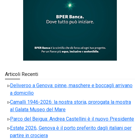
Articoli Recenti
Deliveroo a Genova: pinne, maschere e boccagli arrivano
a domicilio
Camalli 1946-2026: la nostra storia, prorogata la mostra
al Galata Museo del Mare
Parco del Beigua: Andrea Castellini è il nuovo Presidente
Estate 2026, Genova è il porto preferito dagli italiani per
partire in crociera