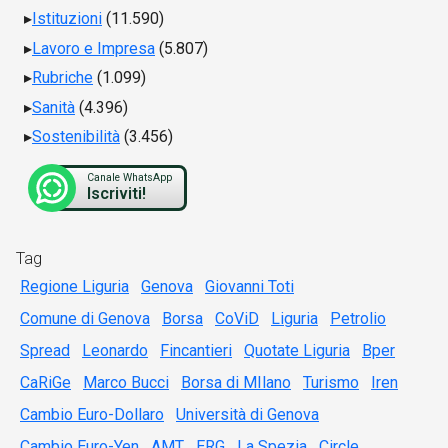
Istituzioni
(11.590)
Lavoro e Impresa
(5.807)
Rubriche
(1.099)
Sanità
(4.396)
Sostenibilità
(3.456)
Canale WhatsApp
Iscriviti!
Tag
Regione Liguria
Genova
Giovanni Toti
Comune di Genova
Borsa
CoViD
Liguria
Petrolio
Spread
Leonardo
Fincantieri
Quotate Liguria
Bper
CaRiGe
Marco Bucci
Borsa di MIlano
Turismo
Iren
Cambio Euro-Dollaro
Università di Genova
Cambio Euro-Yen
AMT
ERG
La Spezia
Circle