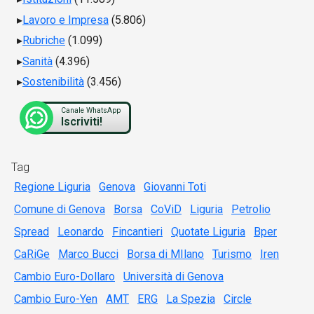
Lavoro e Impresa
(5.806)
Rubriche
(1.099)
Sanità
(4.396)
Sostenibilità
(3.456)
Canale WhatsApp
Iscriviti!
Tag
Regione Liguria
Genova
Giovanni Toti
Comune di Genova
Borsa
CoViD
Liguria
Petrolio
Spread
Leonardo
Fincantieri
Quotate Liguria
Bper
CaRiGe
Marco Bucci
Borsa di MIlano
Turismo
Iren
Cambio Euro-Dollaro
Università di Genova
Cambio Euro-Yen
AMT
ERG
La Spezia
Circle