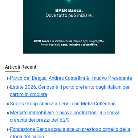
Articoli Recenti
Parco del Beigua: Andrea Castellini è il nuovo Presidente
Estate 2026, Genova è il porto preferito dagli italiani per
partire in crociera
Soges Group sbarca a Lerici con Meliá Collection
Mercato immobiliare e nuove costruzioni, a Genova
crescita dei prezzi del 5,2%
Fondazione Genoa acquisisce un prezioso cimelio della
storia del calcio