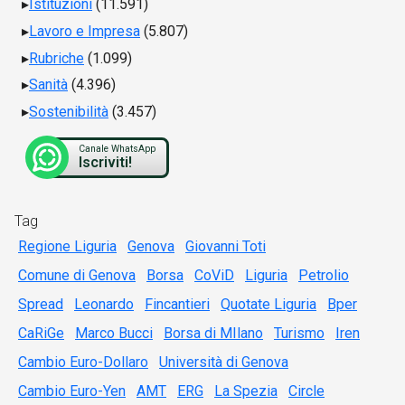
Istituzioni
(11.591)
Lavoro e Impresa
(5.807)
Rubriche
(1.099)
Sanità
(4.396)
Sostenibilità
(3.457)
Canale WhatsApp
Iscriviti!
Tag
Regione Liguria
Genova
Giovanni Toti
Comune di Genova
Borsa
CoViD
Liguria
Petrolio
Spread
Leonardo
Fincantieri
Quotate Liguria
Bper
CaRiGe
Marco Bucci
Borsa di MIlano
Turismo
Iren
Cambio Euro-Dollaro
Università di Genova
Cambio Euro-Yen
AMT
ERG
La Spezia
Circle