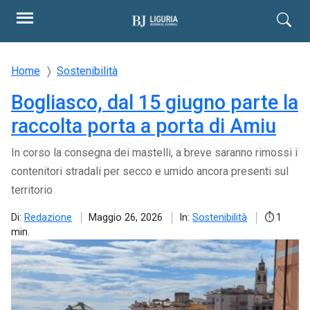
Home
Sostenibilità
Bogliasco, dal 15 giugno parte la
raccolta porta a porta di Amiu
In corso la consegna dei mastelli, a breve saranno rimossi i
contenitori stradali per secco e umido ancora presenti sul
territorio
Di:
Redazione
Maggio 26, 2026
In:
Sostenibilità
1
min.