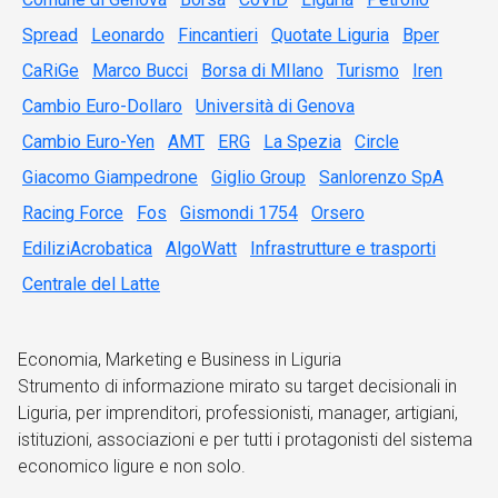
Spread
Leonardo
Fincantieri
Quotate Liguria
Bper
CaRiGe
Marco Bucci
Borsa di MIlano
Turismo
Iren
Cambio Euro-Dollaro
Università di Genova
Cambio Euro-Yen
AMT
ERG
La Spezia
Circle
Giacomo Giampedrone
Giglio Group
Sanlorenzo SpA
Racing Force
Fos
Gismondi 1754
Orsero
EdiliziAcrobatica
AlgoWatt
Infrastrutture e trasporti
Centrale del Latte
Economia, Marketing e Business in Liguria
Strumento di informazione mirato su target decisionali in
Liguria, per imprenditori, professionisti, manager, artigiani,
istituzioni, associazioni e per tutti i protagonisti del sistema
economico ligure e non solo.