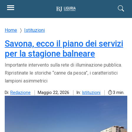
Home
Istituzioni
Savona, ecco il piano dei servizi
per la stagione balneare
Importante intervento sulla rete di illuminazione pubblica.
Ripristinate le storiche “canne da pesca”, i caratteristici
lampioni asimmetrici
Di:
Redazione
Maggio 22, 2026
In:
Istituzioni
3 min.