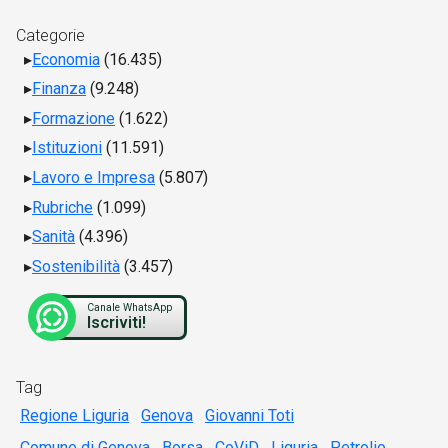
Categorie
Economia
(16.435)
Finanza
(9.248)
Formazione
(1.622)
Istituzioni
(11.591)
Lavoro e Impresa
(5.807)
Rubriche
(1.099)
Sanità
(4.396)
Sostenibilità
(3.457)
Canale WhatsApp
Iscriviti!
Tag
Regione Liguria
Genova
Giovanni Toti
Comune di Genova
Borsa
CoViD
Liguria
Petrolio