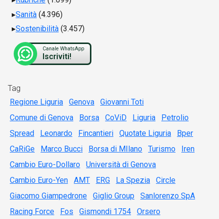
Sanità
(4.396)
Sostenibilità
(3.457)
Canale WhatsApp
Iscriviti!
Tag
Regione Liguria
Genova
Giovanni Toti
Comune di Genova
Borsa
CoViD
Liguria
Petrolio
Spread
Leonardo
Fincantieri
Quotate Liguria
Bper
CaRiGe
Marco Bucci
Borsa di MIlano
Turismo
Iren
Cambio Euro-Dollaro
Università di Genova
Cambio Euro-Yen
AMT
ERG
La Spezia
Circle
Giacomo Giampedrone
Giglio Group
Sanlorenzo SpA
Racing Force
Fos
Gismondi 1754
Orsero