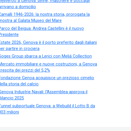
Deliveroo a Genova: pinne, maschere e boccagli
arrivano a domicilio
Camalli 1946-2026: la nostra storia, prorogata la
mostra al Galata Museo del Mare
Parco del Beigua: Andrea Castellini è il nuovo
Presidente
Estate 2026, Genova è il porto preferito dagli italiani
per partire in crociera
Soges Group sbarca a Lerici con Meliá Collection
Mercato immobiliare e nuove costruzioni, a Genova
crescita dei prezzi del 5,2%
Fondazione Genoa acquisisce un prezioso cimelio
della storia del calcio
Genova Industrie Navali: l’Assemblea approva il
Bilancio 2025
Tunnel subportuale Genova: a Webuild il Lotto B da
803 milioni