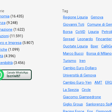
rie
Tag
nomia
(16.435)
Regione Liguria
Genova
anza
(9.248)
Giovanni Toti
Comune di Ge
mazione
(1.622)
Borsa
CoViD
Liguria
Petrol
tuzioni
(11.591)
Spread
Leonardo
Fincantier
ro e Impresa
(5.807)
Quotate Liguria
Bper
CaRiG
iche
(1.099)
Marco Bucci
Borsa di MIlano
tà
(4.396)
Turismo
Iren
enibilità
(3.456)
Cambio Euro-Dollaro
Canale WhatsApp
Università di Genova
Iscriviti!
Cambio Euro-Yen
AMT
ERG
La Spezia
Circle
Giacomo Giampedrone
Giglio Group
Sanlorenzo Sp
Racing Force
Fos
Gismondi