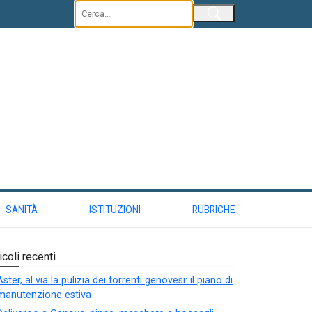
Invia
SANITÀ
ISTITUZIONI
RUBRICHE
icoli recenti
Aster, al via la pulizia dei torrenti genovesi: il piano di
manutenzione estiva