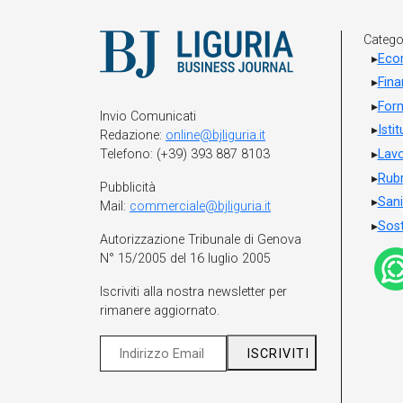
Catego
Eco
Fin
For
Invio Comunicati
Isti
Redazione:
online@bjliguria.it
Telefono: (+39) 393 887 8103
Lavo
Rubr
Pubblicità
Sani
Mail:
commerciale@bjliguria.it
Sost
Autorizzazione Tribunale di Genova
N° 15/2005 del 16 luglio 2005
Iscriviti alla nostra newsletter per
rimanere aggiornato.