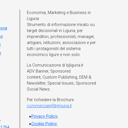
Economia, Marketing e Business in
Liguria
Strumento di informazione mirato su
nova
target decisionali in Liguria, per
io
imprenditori, professionisti, manager,
artigiani, istituzioni, associazioni e per
i
tutti i protagonisti del sistema
e
economico ligure e non solo.
La Comunicazione di bjliguria.it
ADV Banner, Sponsored
content, Custom Publishing, DEM &
Newsletter, Special Issues, Sponsored
Social News.
Per richiedere la Brochure
commerciale@bjliguria.it
Privacy Policy
;
A
Cookie Policy
;
 1754