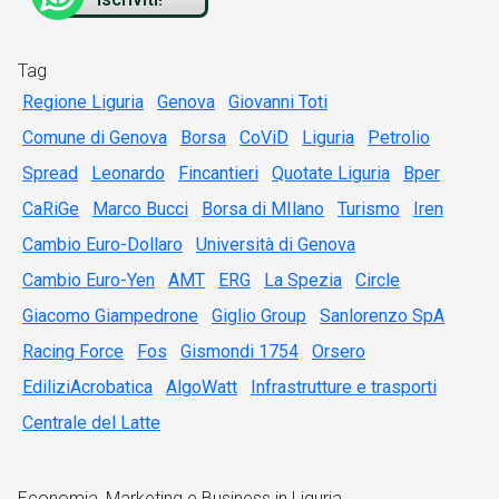
Tag
Regione Liguria
Genova
Giovanni Toti
Comune di Genova
Borsa
CoViD
Liguria
Petrolio
Spread
Leonardo
Fincantieri
Quotate Liguria
Bper
CaRiGe
Marco Bucci
Borsa di MIlano
Turismo
Iren
Cambio Euro-Dollaro
Università di Genova
Cambio Euro-Yen
AMT
ERG
La Spezia
Circle
Giacomo Giampedrone
Giglio Group
Sanlorenzo SpA
Racing Force
Fos
Gismondi 1754
Orsero
EdiliziAcrobatica
AlgoWatt
Infrastrutture e trasporti
Centrale del Latte
Economia, Marketing e Business in Liguria