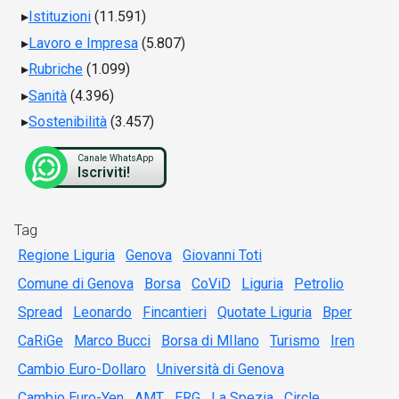
Istituzioni
(11.591)
Lavoro e Impresa
(5.807)
Rubriche
(1.099)
Sanità
(4.396)
Sostenibilità
(3.457)
Canale WhatsApp
Iscriviti!
Tag
Regione Liguria
Genova
Giovanni Toti
Comune di Genova
Borsa
CoViD
Liguria
Petrolio
Spread
Leonardo
Fincantieri
Quotate Liguria
Bper
CaRiGe
Marco Bucci
Borsa di MIlano
Turismo
Iren
Cambio Euro-Dollaro
Università di Genova
Cambio Euro-Yen
AMT
ERG
La Spezia
Circle