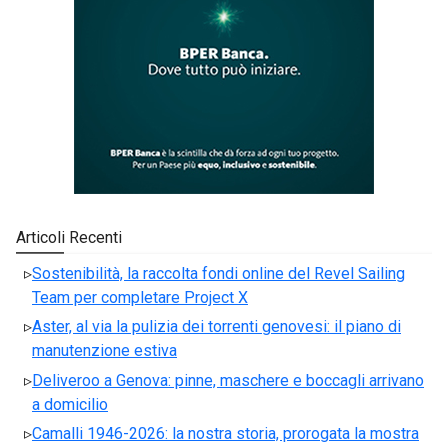
Articoli Recenti
Sostenibilità, la raccolta fondi online del Revel Sailing
Team per completare Project X
Aster, al via la pulizia dei torrenti genovesi: il piano di
manutenzione estiva
Deliveroo a Genova: pinne, maschere e boccagli arrivano
a domicilio
Camalli 1946-2026: la nostra storia, prorogata la mostra