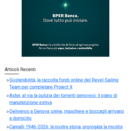
Articoli Recenti
Sostenibilità, la raccolta fondi online del Revel Sailing
Team per completare Project X
Aster, al via la pulizia dei torrenti genovesi: il piano di
manutenzione estiva
Deliveroo a Genova: pinne, maschere e boccagli arrivano
a domicilio
Camalli 1946-2026: la nostra storia, prorogata la mostra