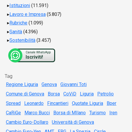
Istituzioni
(11.591)
Lavoro e Impresa
(5.807)
Rubriche
(1.099)
Sanità
(4.396)
Sostenibilità
(3.457)
Canale WhatsApp
Iscriviti!
Tag
Regione Liguria
Genova
Giovanni Toti
Comune di Genova
Borsa
CoViD
Liguria
Petrolio
Spread
Leonardo
Fincantieri
Quotate Liguria
Bper
CaRiGe
Marco Bucci
Borsa di MIlano
Turismo
Iren
Cambio Euro-Dollaro
Università di Genova
Cambio Euro-Yen
AMT
ERG
La Spezia
Circle