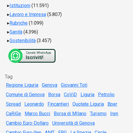
Istituzioni
(11.591)
Lavoro e Impresa
(5.807)
Rubriche
(1.099)
Sanità
(4.396)
Sostenibilità
(3.457)
Canale WhatsApp
Iscriviti!
Tag
Regione Liguria
Genova
Giovanni Toti
Comune di Genova
Borsa
CoViD
Liguria
Petrolio
Spread
Leonardo
Fincantieri
Quotate Liguria
Bper
CaRiGe
Marco Bucci
Borsa di MIlano
Turismo
Iren
Cambio Euro-Dollaro
Università di Genova
Cambio Euro-Yen
AMT
ERG
La Spezia
Circle