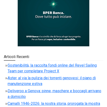
Articoli Recenti
Sostenibilità, la raccolta fondi online del Revel Sailing
Team per completare Project X
Aster, al via la pulizia dei torrenti genovesi: il piano di
manutenzione estiva
Deliveroo a Genova: pinne, maschere e boccagli arrivano
a domicilio
Camalli 1946-2026: la nostra storia, prorogata la mostra