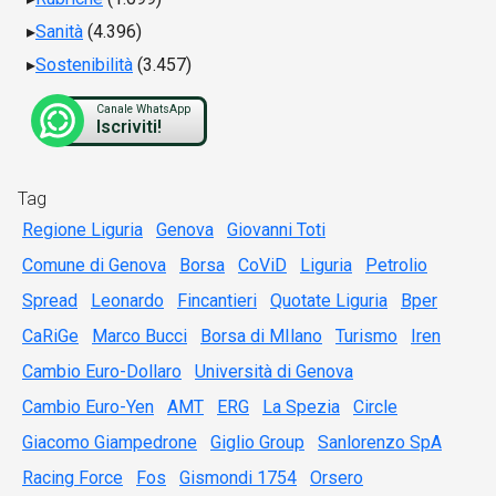
Sanità
(4.396)
Sostenibilità
(3.457)
Canale WhatsApp
Iscriviti!
Tag
Regione Liguria
Genova
Giovanni Toti
Comune di Genova
Borsa
CoViD
Liguria
Petrolio
Spread
Leonardo
Fincantieri
Quotate Liguria
Bper
CaRiGe
Marco Bucci
Borsa di MIlano
Turismo
Iren
Cambio Euro-Dollaro
Università di Genova
Cambio Euro-Yen
AMT
ERG
La Spezia
Circle
Giacomo Giampedrone
Giglio Group
Sanlorenzo SpA
Racing Force
Fos
Gismondi 1754
Orsero