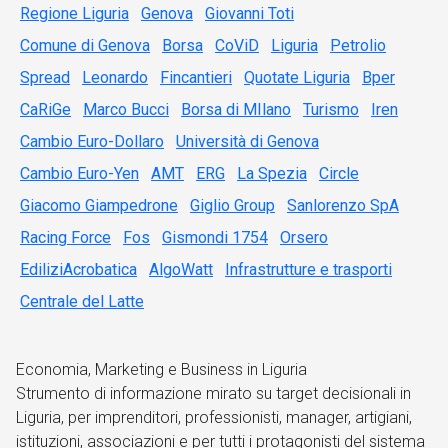
Regione Liguria
Genova
Giovanni Toti
Comune di Genova
Borsa
CoViD
Liguria
Petrolio
Spread
Leonardo
Fincantieri
Quotate Liguria
Bper
CaRiGe
Marco Bucci
Borsa di MIlano
Turismo
Iren
Cambio Euro-Dollaro
Università di Genova
Cambio Euro-Yen
AMT
ERG
La Spezia
Circle
Giacomo Giampedrone
Giglio Group
Sanlorenzo SpA
Racing Force
Fos
Gismondi 1754
Orsero
EdiliziAcrobatica
AlgoWatt
Infrastrutture e trasporti
Centrale del Latte
Economia, Marketing e Business in Liguria
Strumento di informazione mirato su target decisionali in
Liguria, per imprenditori, professionisti, manager, artigiani,
istituzioni, associazioni e per tutti i protagonisti del sistema