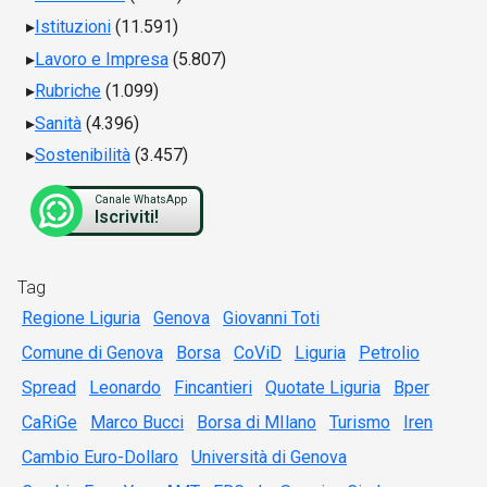
Istituzioni
(11.591)
Lavoro e Impresa
(5.807)
Rubriche
(1.099)
Sanità
(4.396)
Sostenibilità
(3.457)
Canale WhatsApp
Iscriviti!
Tag
Regione Liguria
Genova
Giovanni Toti
Comune di Genova
Borsa
CoViD
Liguria
Petrolio
Spread
Leonardo
Fincantieri
Quotate Liguria
Bper
CaRiGe
Marco Bucci
Borsa di MIlano
Turismo
Iren
Cambio Euro-Dollaro
Università di Genova