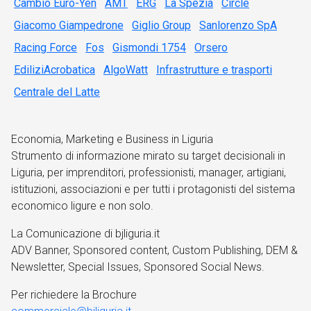
Cambio Euro-Yen
AMT
ERG
La Spezia
Circle
Giacomo Giampedrone
Giglio Group
Sanlorenzo SpA
Racing Force
Fos
Gismondi 1754
Orsero
EdiliziAcrobatica
AlgoWatt
Infrastrutture e trasporti
Centrale del Latte
Economia, Marketing e Business in Liguria
Strumento di informazione mirato su target decisionali in
Liguria, per imprenditori, professionisti, manager, artigiani,
istituzioni, associazioni e per tutti i protagonisti del sistema
economico ligure e non solo.
La Comunicazione di bjliguria.it
ADV Banner, Sponsored content, Custom Publishing, DEM &
Newsletter, Special Issues, Sponsored Social News.
Per richiedere la Brochure