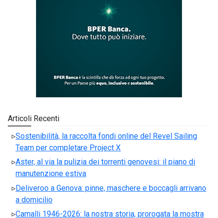
Articoli Recenti
Sostenibilità, la raccolta fondi online del Revel Sailing
Team per completare Project X
Aster, al via la pulizia dei torrenti genovesi: il piano di
manutenzione estiva
Deliveroo a Genova: pinne, maschere e boccagli arrivano
a domicilio
Camalli 1946-2026: la nostra storia, prorogata la mostra