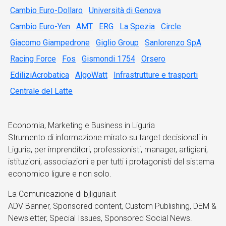
Cambio Euro-Dollaro
Università di Genova
Cambio Euro-Yen
AMT
ERG
La Spezia
Circle
Giacomo Giampedrone
Giglio Group
Sanlorenzo SpA
Racing Force
Fos
Gismondi 1754
Orsero
EdiliziAcrobatica
AlgoWatt
Infrastrutture e trasporti
Centrale del Latte
Economia, Marketing e Business in Liguria
Strumento di informazione mirato su target decisionali in
Liguria, per imprenditori, professionisti, manager, artigiani,
istituzioni, associazioni e per tutti i protagonisti del sistema
economico ligure e non solo.
La Comunicazione di bjliguria.it
ADV Banner, Sponsored content, Custom Publishing, DEM &
Newsletter, Special Issues, Sponsored Social News.