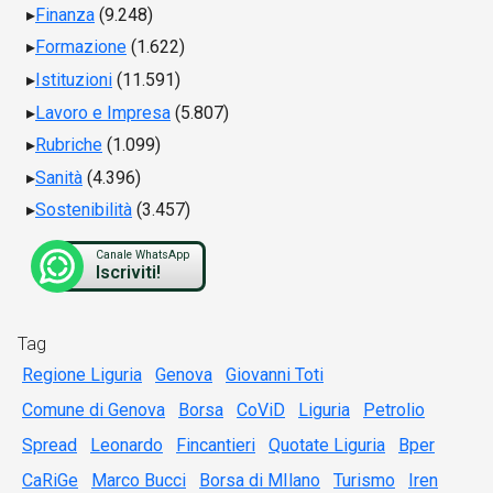
Finanza
(9.248)
Formazione
(1.622)
Istituzioni
(11.591)
Lavoro e Impresa
(5.807)
Rubriche
(1.099)
Sanità
(4.396)
Sostenibilità
(3.457)
Canale WhatsApp
Iscriviti!
Tag
Regione Liguria
Genova
Giovanni Toti
Comune di Genova
Borsa
CoViD
Liguria
Petrolio
Spread
Leonardo
Fincantieri
Quotate Liguria
Bper
CaRiGe
Marco Bucci
Borsa di MIlano
Turismo
Iren