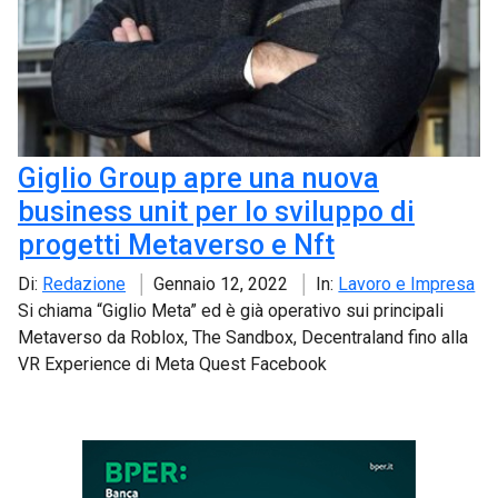
Giglio Group apre una nuova
business unit per lo sviluppo di
progetti Metaverso e Nft
Di:
Redazione
Gennaio 12, 2022
In:
Lavoro e Impresa
Si chiama “Giglio Meta” ed è già operativo sui principali
Metaverso da Roblox, The Sandbox, Decentraland fino alla
VR Experience di Meta Quest Facebook