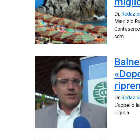
migli
Di:
Redazio
Maurizio Ru
Confesercen
cdm
Balne
«Dopo 
ripre
Di:
Redazio
L'appello l
Liguria