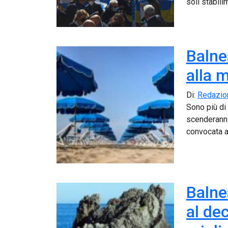
soli stabili
Balne
alla 
Di:
Redazio
Sono più di 
scenderann
convocata a
Balne
al de