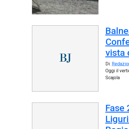
Balnea
Confe
vista
Di:
Redazio
Oggi il ver
Scajola
Fase 
Liguri