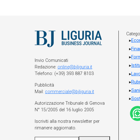
Catego
Eco
Fin
For
Invio Comunicati
Isti
Redazione:
online@bjliguria.it
Telefono: (+39) 393 887 8103
Lavo
Rubr
Pubblicità
Sani
Mail:
commerciale@bjliguria.it
Sost
Autorizzazione Tribunale di Genova
N° 15/2005 del 16 luglio 2005
Iscriviti alla nostra newsletter per
rimanere aggiornato.