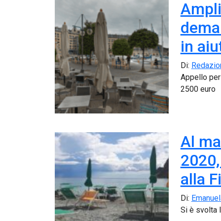
Ampli
deman
in aiu
Di:
Redazio
Appello per
2500 euro
Al ma
2020,
alla 
Di:
Emanuel
Si è svolta 