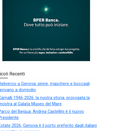
icoli Recenti
Deliveroo a Genova: pinne, maschere e boccagli
arrivano a domicilio
Camalli 1946-2026: la nostra storia, prorogata la
mostra al Galata Museo del Mare
Parco del Beigua: Andrea Castellini è il nuovo
Presidente
Estate 2026, Genova è il porto preferito dagli italiani