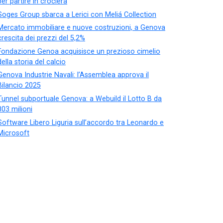
per partire in crociera
Soges Group sbarca a Lerici con Meliá Collection
Mercato immobiliare e nuove costruzioni, a Genova
crescita dei prezzi del 5,2%
Fondazione Genoa acquisisce un prezioso cimelio
della storia del calcio
Genova Industrie Navali: l’Assemblea approva il
Bilancio 2025
Tunnel subportuale Genova: a Webuild il Lotto B da
803 milioni
Software Libero Liguria sull’accordo tra Leonardo e
Microsoft