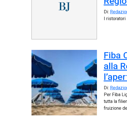
Regio
Di:
Redazio
I ristorator
Fiba 
alla 
l’aper
Di:
Redazio
Per Fiba Li
tutta la fil
fruizione d