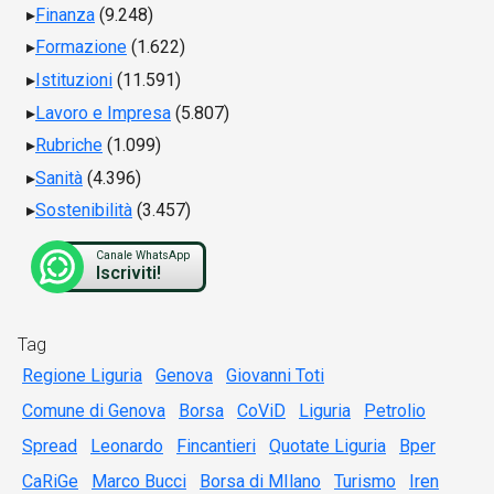
Finanza
(9.248)
Formazione
(1.622)
Istituzioni
(11.591)
Lavoro e Impresa
(5.807)
Rubriche
(1.099)
Sanità
(4.396)
Sostenibilità
(3.457)
Canale WhatsApp
Iscriviti!
Tag
Regione Liguria
Genova
Giovanni Toti
Comune di Genova
Borsa
CoViD
Liguria
Petrolio
Spread
Leonardo
Fincantieri
Quotate Liguria
Bper
CaRiGe
Marco Bucci
Borsa di MIlano
Turismo
Iren