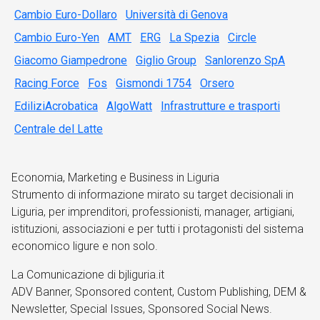
Cambio Euro-Dollaro
Università di Genova
Cambio Euro-Yen
AMT
ERG
La Spezia
Circle
Giacomo Giampedrone
Giglio Group
Sanlorenzo SpA
Racing Force
Fos
Gismondi 1754
Orsero
EdiliziAcrobatica
AlgoWatt
Infrastrutture e trasporti
Centrale del Latte
Economia, Marketing e Business in Liguria
Strumento di informazione mirato su target decisionali in
Liguria, per imprenditori, professionisti, manager, artigiani,
istituzioni, associazioni e per tutti i protagonisti del sistema
economico ligure e non solo.
La Comunicazione di bjliguria.it
ADV Banner, Sponsored content, Custom Publishing, DEM &
Newsletter, Special Issues, Sponsored Social News.