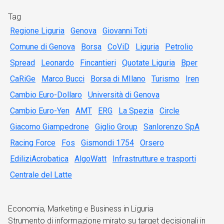
Tag
Regione Liguria
Genova
Giovanni Toti
Comune di Genova
Borsa
CoViD
Liguria
Petrolio
Spread
Leonardo
Fincantieri
Quotate Liguria
Bper
CaRiGe
Marco Bucci
Borsa di MIlano
Turismo
Iren
Cambio Euro-Dollaro
Università di Genova
Cambio Euro-Yen
AMT
ERG
La Spezia
Circle
Giacomo Giampedrone
Giglio Group
Sanlorenzo SpA
Racing Force
Fos
Gismondi 1754
Orsero
EdiliziAcrobatica
AlgoWatt
Infrastrutture e trasporti
Centrale del Latte
Economia, Marketing e Business in Liguria
Strumento di informazione mirato su target decisionali in