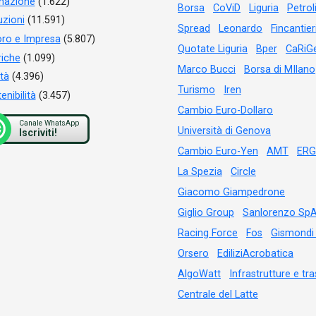
mazione
(1.622)
Borsa
CoViD
Liguria
Petrol
tuzioni
(11.591)
Spread
Leonardo
Fincantier
ro e Impresa
(5.807)
Quotate Liguria
Bper
CaRiG
iche
(1.099)
Marco Bucci
Borsa di MIlano
tà
(4.396)
Turismo
Iren
enibilità
(3.457)
Cambio Euro-Dollaro
Canale WhatsApp
Università di Genova
Iscriviti!
Cambio Euro-Yen
AMT
ERG
La Spezia
Circle
Giacomo Giampedrone
Giglio Group
Sanlorenzo Sp
Racing Force
Fos
Gismondi
Orsero
EdiliziAcrobatica
AlgoWatt
Infrastrutture e tra
Centrale del Latte