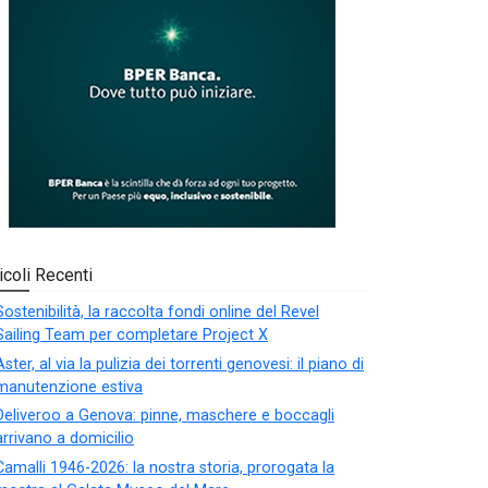
icoli Recenti
Sostenibilità, la raccolta fondi online del Revel
Sailing Team per completare Project X
Aster, al via la pulizia dei torrenti genovesi: il piano di
manutenzione estiva
Deliveroo a Genova: pinne, maschere e boccagli
arrivano a domicilio
Camalli 1946-2026: la nostra storia, prorogata la