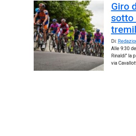
Giro d
sotto 
tremi
Di:
Redazio
Alle 9:30 d
Rinaldi" la
via Cavallot