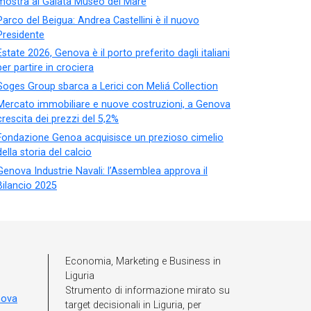
mostra al Galata Museo del Mare
Parco del Beigua: Andrea Castellini è il nuovo
Presidente
Estate 2026, Genova è il porto preferito dagli italiani
per partire in crociera
Soges Group sbarca a Lerici con Meliá Collection
Mercato immobiliare e nuove costruzioni, a Genova
crescita dei prezzi del 5,2%
Fondazione Genoa acquisisce un prezioso cimelio
della storia del calcio
Genova Industrie Navali: l’Assemblea approva il
Bilancio 2025
Economia, Marketing e Business in
Liguria
Strumento di informazione mirato su
nova
target decisionali in Liguria, per