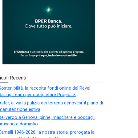
icoli Recenti
Sostenibilità, la raccolta fondi online del Revel
Sailing Team per completare Project X
Aster, al via la pulizia dei torrenti genovesi: il piano di
manutenzione estiva
Deliveroo a Genova: pinne, maschere e boccagli
arrivano a domicilio
Camalli 1946-2026: la nostra storia, prorogata la