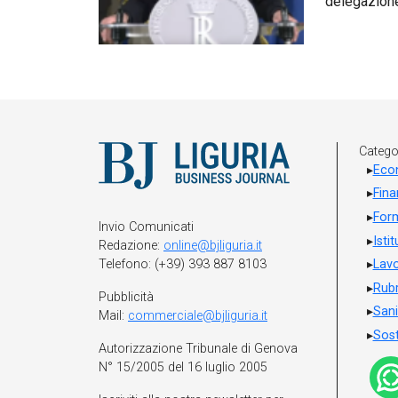
delegazione
Catego
Eco
Fin
For
Invio Comunicati
Isti
Redazione:
online@bjliguria.it
Telefono: (+39) 393 887 8103
Lavo
Rubr
Pubblicità
Sani
Mail:
commerciale@bjliguria.it
Sost
Autorizzazione Tribunale di Genova
N° 15/2005 del 16 luglio 2005