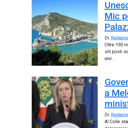
Unesc
Mic p
Palaz
Di:
Redazio
Oltre 190 mi
siti posti s
uno …
Gover
a Melo
minist
Di:
Redazio
Al Colle st