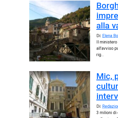
Borgh
impre
alla 
Di:
Elena Bo
Il ministero
all’avviso p
rig…
Mic, 
cultur
inter
Di:
Redazio
3 milioni di