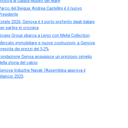
mostra al Galata Museo del Mare
Parco del Beigua: Andrea Castellini è il nuovo
Presidente
Estate 2026, Genova è il porto preferito dagli italiani
per partire in crociera
Soges Group sbarca a Lerici con Meliá Collection
Mercato immobiliare e nuove costruzioni, a Genova
crescita dei prezzi del 5,2%
Fondazione Genoa acquisisce un prezioso cimelio
della storia del calcio
Genova Industrie Navali: l’Assemblea approva il
Bilancio 2025