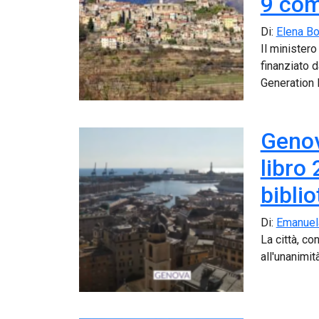
9 co
Di:
Elena Bo
Il ministero
finanziato 
Generation 
Genova
libro
bibli
Di:
Emanuel
La città, c
all'unanimit