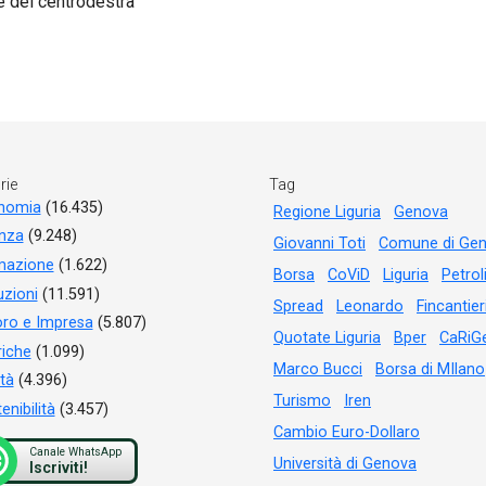
 del centrodestra
rie
Tag
nomia
(16.435)
Regione Liguria
Genova
anza
(9.248)
Giovanni Toti
Comune di Ge
mazione
(1.622)
Borsa
CoViD
Liguria
Petrol
tuzioni
(11.591)
Spread
Leonardo
Fincantier
ro e Impresa
(5.807)
Quotate Liguria
Bper
CaRiG
iche
(1.099)
Marco Bucci
Borsa di MIlano
tà
(4.396)
Turismo
Iren
enibilità
(3.457)
Cambio Euro-Dollaro
Canale WhatsApp
Università di Genova
Iscriviti!