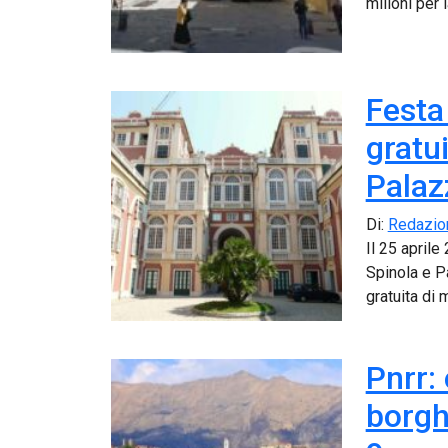
milioni per 
Festa
gratu
Palaz
Di:
Redazio
Il 25 april
Spinola e P
gratuita di 
Pnrr:
borghi