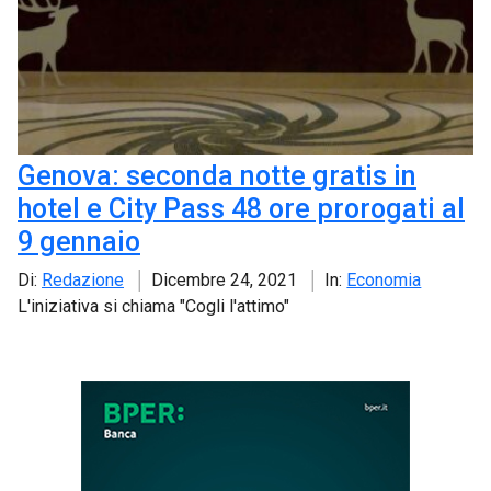
Genova: seconda notte gratis in
hotel e City Pass 48 ore prorogati al
9 gennaio
Di:
Redazione
Dicembre 24, 2021
In:
Economia
L'iniziativa si chiama "Cogli l'attimo"