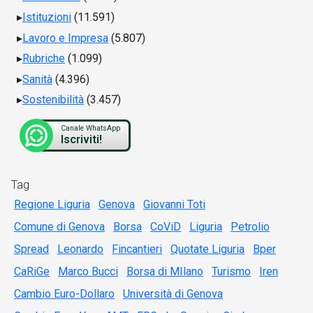
Istituzioni
(11.591)
Lavoro e Impresa
(5.807)
Rubriche
(1.099)
Sanità
(4.396)
Sostenibilità
(3.457)
Canale WhatsApp
Iscriviti!
Tag
Regione Liguria
Genova
Giovanni Toti
Comune di Genova
Borsa
CoViD
Liguria
Petrolio
Spread
Leonardo
Fincantieri
Quotate Liguria
Bper
CaRiGe
Marco Bucci
Borsa di MIlano
Turismo
Iren
Cambio Euro-Dollaro
Università di Genova