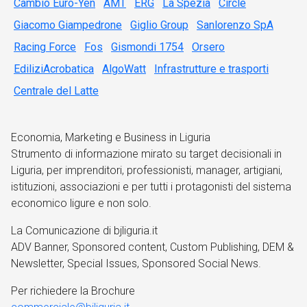
Cambio Euro-Yen
AMT
ERG
La Spezia
Circle
Giacomo Giampedrone
Giglio Group
Sanlorenzo SpA
Racing Force
Fos
Gismondi 1754
Orsero
EdiliziAcrobatica
AlgoWatt
Infrastrutture e trasporti
Centrale del Latte
Economia, Marketing e Business in Liguria
Strumento di informazione mirato su target decisionali in
Liguria, per imprenditori, professionisti, manager, artigiani,
istituzioni, associazioni e per tutti i protagonisti del sistema
economico ligure e non solo.
La Comunicazione di bjliguria.it
ADV Banner, Sponsored content, Custom Publishing, DEM &
Newsletter, Special Issues, Sponsored Social News.
Per richiedere la Brochure