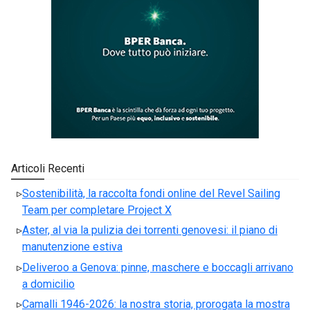
Articoli Recenti
Sostenibilità, la raccolta fondi online del Revel Sailing
Team per completare Project X
Aster, al via la pulizia dei torrenti genovesi: il piano di
manutenzione estiva
Deliveroo a Genova: pinne, maschere e boccagli arrivano
a domicilio
Camalli 1946-2026: la nostra storia, prorogata la mostra