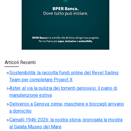
Articoli Recenti
Sostenibilità, la raccolta fondi online del Revel Sailing
Team per completare Project X
Aster, al via la pulizia dei torrenti genovesi: il piano di
manutenzione estiva
Deliveroo a Genova: pinne, maschere e boccagli arrivano
a domicilio
Camalli 1946-2026: la nostra storia, prorogata la mostra
al Galata Museo del Mare