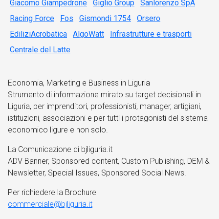
Giacomo Giampedrone
Giglio Group
Sanlorenzo SpA
Racing Force
Fos
Gismondi 1754
Orsero
EdiliziAcrobatica
AlgoWatt
Infrastrutture e trasporti
Centrale del Latte
Economia, Marketing e Business in Liguria
Strumento di informazione mirato su target decisionali in
Liguria, per imprenditori, professionisti, manager, artigiani,
istituzioni, associazioni e per tutti i protagonisti del sistema
economico ligure e non solo.
La Comunicazione di bjliguria.it
ADV Banner, Sponsored content, Custom Publishing, DEM &
Newsletter, Special Issues, Sponsored Social News.
Per richiedere la Brochure
commerciale@bjliguria.it