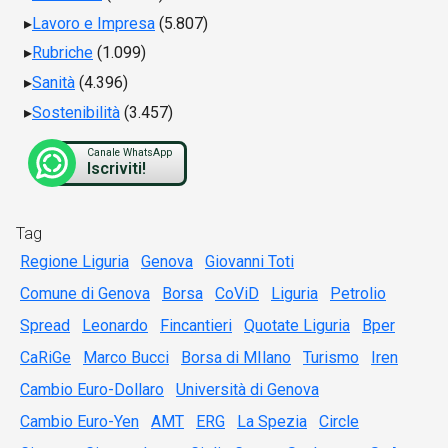
Lavoro e Impresa
(5.807)
Rubriche
(1.099)
Sanità
(4.396)
Sostenibilità
(3.457)
Canale WhatsApp
Iscriviti!
Tag
Regione Liguria
Genova
Giovanni Toti
Comune di Genova
Borsa
CoViD
Liguria
Petrolio
Spread
Leonardo
Fincantieri
Quotate Liguria
Bper
CaRiGe
Marco Bucci
Borsa di MIlano
Turismo
Iren
Cambio Euro-Dollaro
Università di Genova
Cambio Euro-Yen
AMT
ERG
La Spezia
Circle