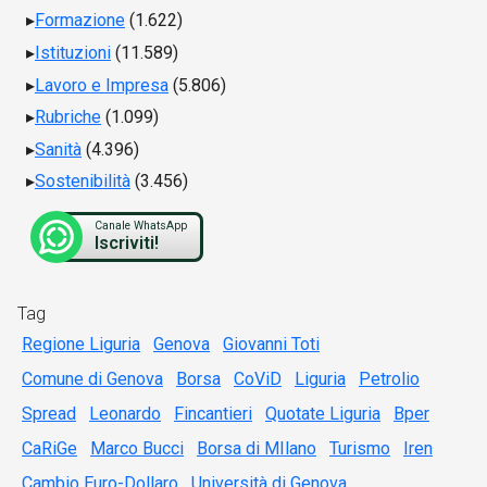
Formazione
(1.622)
Istituzioni
(11.589)
Lavoro e Impresa
(5.806)
Rubriche
(1.099)
Sanità
(4.396)
Sostenibilità
(3.456)
Canale WhatsApp
Iscriviti!
Tag
Regione Liguria
Genova
Giovanni Toti
Comune di Genova
Borsa
CoViD
Liguria
Petrolio
Spread
Leonardo
Fincantieri
Quotate Liguria
Bper
CaRiGe
Marco Bucci
Borsa di MIlano
Turismo
Iren
Cambio Euro-Dollaro
Università di Genova