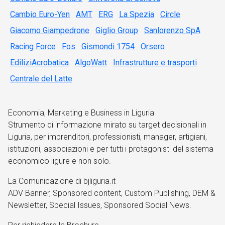
Cambio Euro-Yen
AMT
ERG
La Spezia
Circle
Giacomo Giampedrone
Giglio Group
Sanlorenzo SpA
Racing Force
Fos
Gismondi 1754
Orsero
EdiliziAcrobatica
AlgoWatt
Infrastrutture e trasporti
Centrale del Latte
Economia, Marketing e Business in Liguria
Strumento di informazione mirato su target decisionali in
Liguria, per imprenditori, professionisti, manager, artigiani,
istituzioni, associazioni e per tutti i protagonisti del sistema
economico ligure e non solo.
La Comunicazione di bjliguria.it
ADV Banner, Sponsored content, Custom Publishing, DEM &
Newsletter, Special Issues, Sponsored Social News.