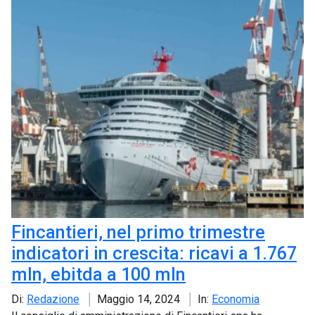
Fincantieri, nel primo trimestre
indicatori in crescita: ricavi a 1.767
mln, ebitda a 100 mln
Di:
Redazione
Maggio 14, 2024
In:
Economia