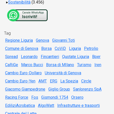
Sostenibilità
(3.456)
Canale WhatsApp
Iscriviti!
Tag
Regione Liguria
Genova
Giovanni Toti
Comune di Genova
Borsa
CoViD
Liguria
Petrolio
Spread
Leonardo
Fincantieri
Quotate Liguria
Bper
CaRiGe
Marco Bucci
Borsa di MIlano
Turismo
Iren
Cambio Euro-Dollaro
Università di Genova
Cambio Euro-Yen
AMT
ERG
La Spezia
Circle
Giacomo Giampedrone
Giglio Group
Sanlorenzo SpA
Racing Force
Fos
Gismondi 1754
Orsero
EdiliziAcrobatica
AlgoWatt
Infrastrutture e trasporti
Centrale del Latte