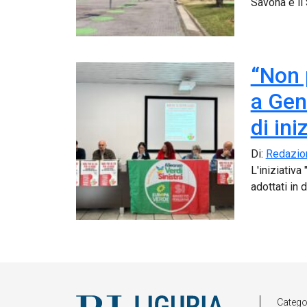
Savona e il
“Non 
a Gen
di ini
Di:
Redazio
L'iniziativa
adottati in 
Catego