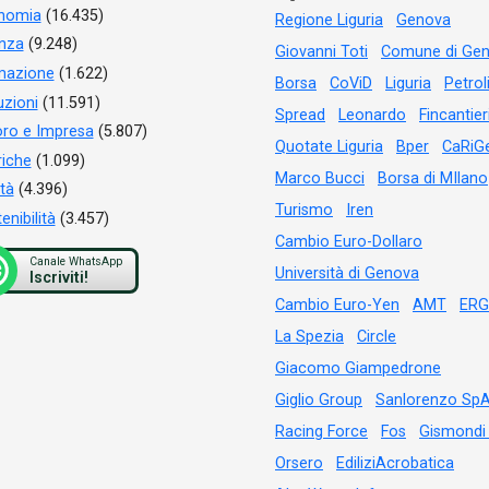
nomia
(16.435)
Regione Liguria
Genova
anza
(9.248)
Giovanni Toti
Comune di Ge
mazione
(1.622)
Borsa
CoViD
Liguria
Petrol
tuzioni
(11.591)
Spread
Leonardo
Fincantier
ro e Impresa
(5.807)
Quotate Liguria
Bper
CaRiG
iche
(1.099)
Marco Bucci
Borsa di MIlano
tà
(4.396)
Turismo
Iren
enibilità
(3.457)
Cambio Euro-Dollaro
Canale WhatsApp
Università di Genova
Iscriviti!
Cambio Euro-Yen
AMT
ERG
La Spezia
Circle
Giacomo Giampedrone
Giglio Group
Sanlorenzo Sp
Racing Force
Fos
Gismondi
Orsero
EdiliziAcrobatica