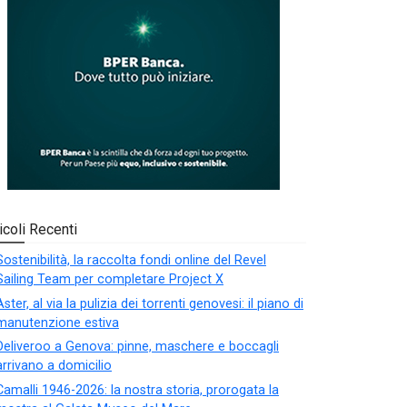
icoli Recenti
Sostenibilità, la raccolta fondi online del Revel
Sailing Team per completare Project X
Aster, al via la pulizia dei torrenti genovesi: il piano di
manutenzione estiva
Deliveroo a Genova: pinne, maschere e boccagli
arrivano a domicilio
Camalli 1946-2026: la nostra storia, prorogata la