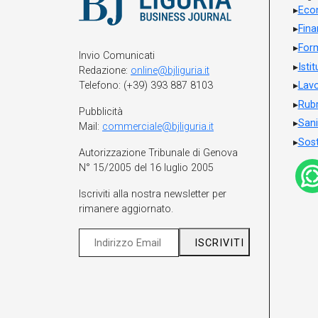
Eco
Fin
For
Invio Comunicati
Isti
Redazione:
online@bjliguria.it
Telefono: (+39) 393 887 8103
Lavo
Rubr
Pubblicità
Sani
Mail:
commerciale@bjliguria.it
Sost
Autorizzazione Tribunale di Genova
N° 15/2005 del 16 luglio 2005
Iscriviti alla nostra newsletter per
rimanere aggiornato.