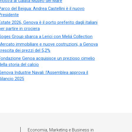
mostra al Galata Museo del Mare
Parco del Beigua: Andrea Castellini è il nuovo
Presidente
Estate 2026, Genova è il porto preferito dagli italiani
per partire in crociera
Soges Group sbarca a Lerici con Meliá Collection
Mercato immobiliare e nuove costruzioni, a Genova
crescita dei prezzi del 5,2%
Fondazione Genoa acquisisce un prezioso cimelio
della storia del calcio
Genova Industrie Navali: l’Assemblea approva il
Bilancio 2025
Economia, Marketing e Business in