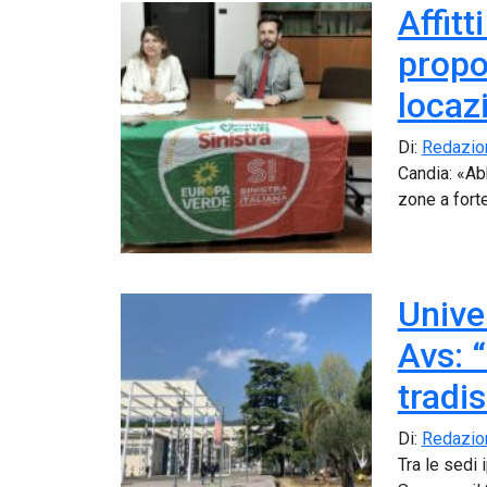
Affitt
propo
locaz
Di:
Redazio
Candia: «Ab
zone a forte
Unive
Avs: 
tradi
Di:
Redazio
Tra le sedi