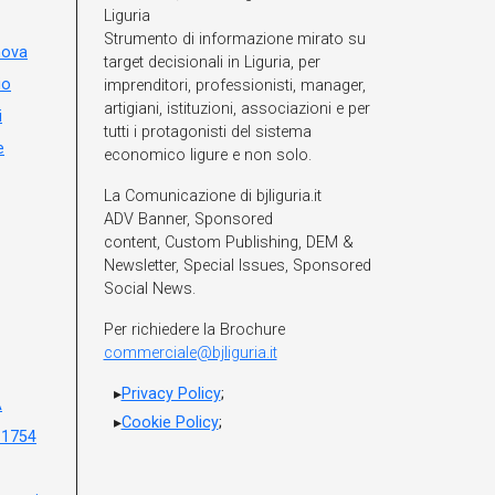
Liguria
Strumento di informazione mirato su
nova
target decisionali in Liguria, per
io
imprenditori, professionisti, manager,
artigiani, istituzioni, associazioni e per
i
tutti i protagonisti del sistema
e
economico ligure e non solo.
La Comunicazione di bjliguria.it
ADV Banner, Sponsored
content, Custom Publishing, DEM &
Newsletter, Special Issues, Sponsored
Social News.
Per richiedere la Brochure
commerciale@bjliguria.it
Privacy Policy
;
A
Cookie Policy
;
 1754